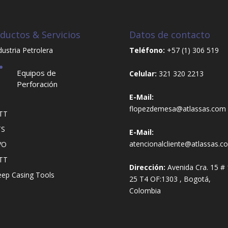
ductos & Servicios
Datos de contacto
dustria Petrolera
Teléfono:
+57 (1) 306 519
Equipos de
Celular:
321 320 2213
Perforación
E-Mail:
flopezdemesa@atlassas.com
TT
TS
E-Mail:
atencionalcliente@atlassas.c
VO
TT
Dirección:
Avenida Cra. 15 # 
ep Casing Tools
25 T4 OF:1303 , Bogotá,
Colombia