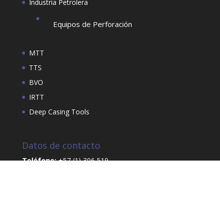
Industria Petrolera
Equipos de Perforación
MTT
TTS
BVO
IRTT
Deep Casing Tools
Datos de contacto
Teléfono:
+57 (1) 306 519
Celular:
321 320 2213
E-Mail:
flopezdemesa@atlassas.com